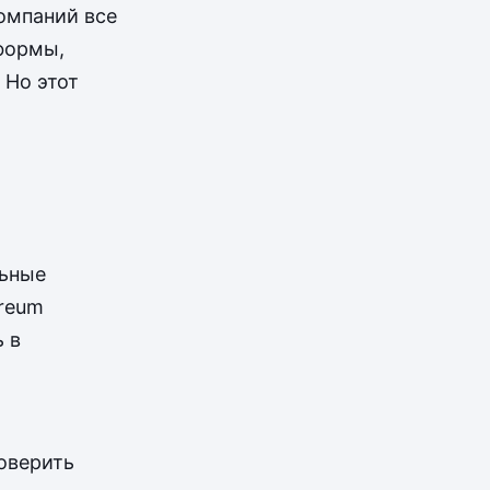
омпаний все
тформы,
 Но этот
льные
ereum
 в
оверить