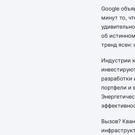
Google объя
минут то, ч
удивительно
об истинном
тренд ясен:
Индустрии к
инвестируют
разработки 
портфели и 
Энергетиче
эффективнос
Вызов? Кван
инфраструкт