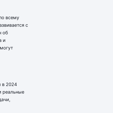
по всему
азвивается с
н об
а и
 могут
 в 2024
и реальные
дачи,