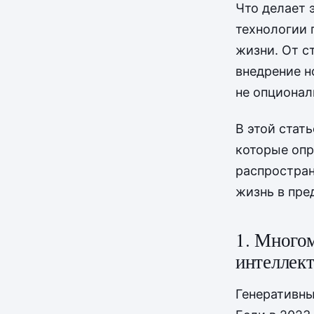
Что делает 
технологии 
жизни. От с
внедрение н
не опционал
В этой стат
которые опр
распростран
жизнь в пре
1. Много
интеллек
Генеративны