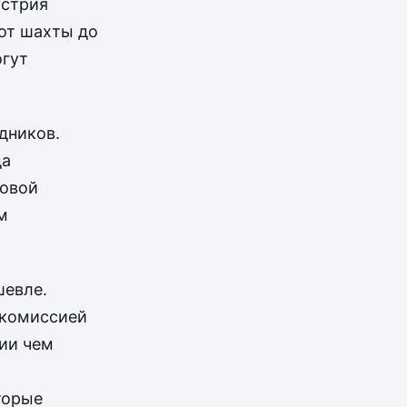
устрия
от шахты до
огут
дников.
да
ровой
м
шевле.
 комиссией
гии чем
торые