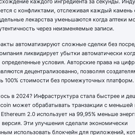
схождение каждого ингредиента за секунды. Инд
ется с конфликтами, отслеживая каждый камень 
ддельные лекарства уменьшаются когда аптеки м
утентичность через неизменяемые записи.
акты автоматизируют сложные сделки без посре
омпания ликвидирует убытки автоматически ког
 определенные условия. Авторские права на циф
авляются децентрализованно, позволяя создателя
ь 100% стоимости без промежуточных платформ.
ось в 2024? Инфраструктура стала быстрее и де
tcoin может обрабатывать транзакции с меньшей
 Ethereum 2.0 использует на 99,95% меньше энер
версия. Эти улучшения сделали экономически
ным использовать блокчейн для приложений, ко