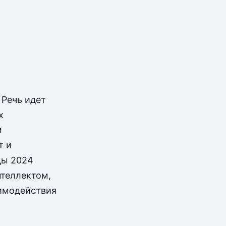
 Речь идет
х
м
т и
ды 2024
теллектом,
имодействия