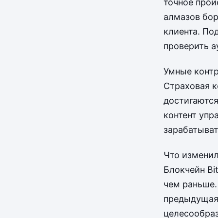
точное прои
алмазов бор
клиента. По
проверить а
Умные контр
Страховая к
достигаются
контент упр
зарабатыват
Что изменил
Блокчейн Bi
чем раньше.
предыдущая 
целесообраз