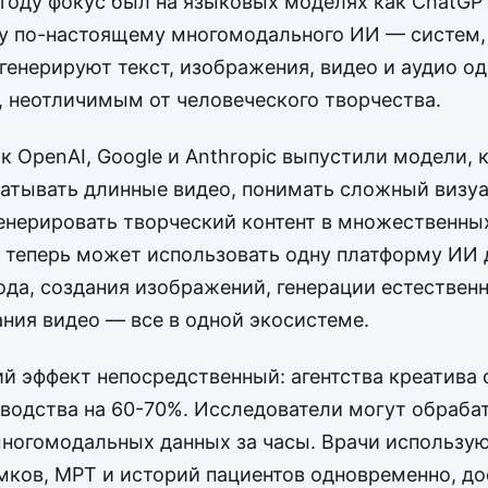
 году фокус был на языковых моделях как ChatGP
у по-настоящему многомодального ИИ — систем,
генерируют текст, изображения, видео и аудио о
, неотличимым от человеческого творчества.
к OpenAI, Google и Anthropic выпустили модели, 
атывать длинные видео, понимать сложный визу
генерировать творческий контент в множественны
 теперь может использовать одну платформу ИИ 
ода, создания изображений, генерации естественн
ния видео — все в одной экосистеме.
й эффект непосредственный: агентства креатива
водства на 60-70%. Исследователи могут обраба
ногомодальных данных за часы. Врачи использу
мков, МРТ и историй пациентов одновременно, до