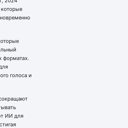
T, 2024
 которые
дновременно
которые
альный
х форматах.
для
ого голоса и
 сокращают
тывать
ют ИИ для
стигая