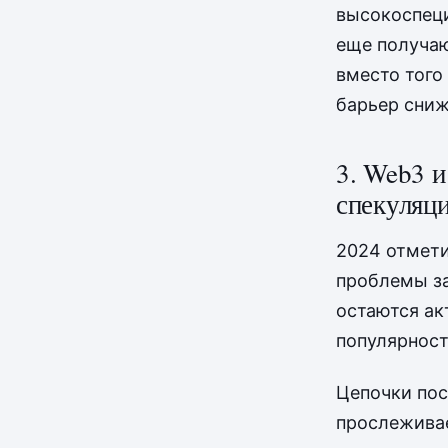
высокоспец
еще получаю
вместо того
барьер сниж
3. Web3 
спекуляц
2024 отмети
проблемы за
остаются ак
популярност
Цепочки пос
прослеживае