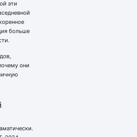
ой эти
вседневной
скоренное
ция больше
сти.
дов,
почему они
 личную
й
аматически.