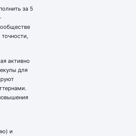
полнить за 5
—
 сообществе
 точности,
ая активно
екулы для
ируют
ттернами.
 повышения
лю) и