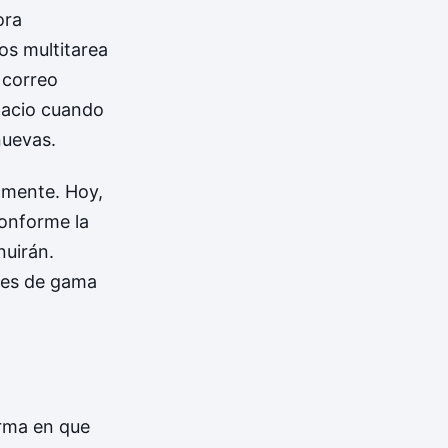
ora
os multitarea
 correo
spacio cuando
nuevas.
vamente. Hoy,
conforme la
nuirán.
les de gama
rma en que