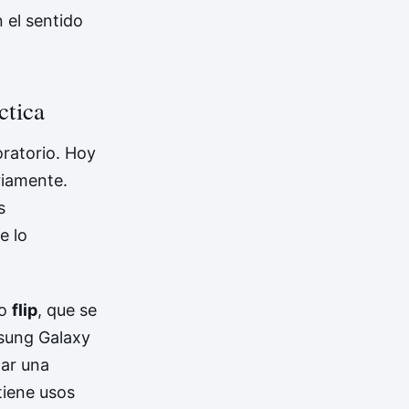
 el sentido
ctica
ratorio. Hoy
riamente.
s
e lo
po
flip
, que se
sung Galaxy
lar una
tiene usos