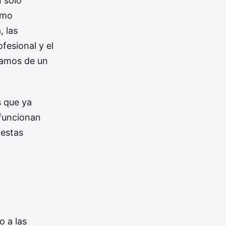
 solo
ómo
, las
fesional y el
ramos de un
s que ya
funcionan
 estas
o a las