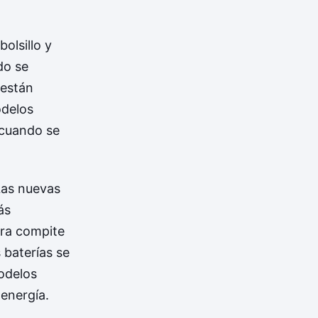
olsillo y
do se
 están
odelos
 cuando se
Las nuevas
ás
ora compite
 baterías se
odelos
 energía.