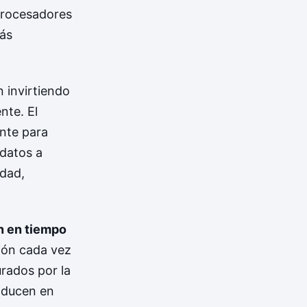
 procesadores
ás
 invirtiendo
nte. El
ente para
 datos a
idad,
n en tiempo
ión cada vez
rados por la
aducen en