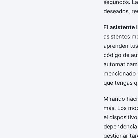
segundos. L
deseados, re
El
asistente 
asistentes m
aprenden tus 
código de aut
automáticamen
mencionado e
que tengas qu
Mirando haci
más. Los mod
el dispositiv
dependencia 
gestionar ta