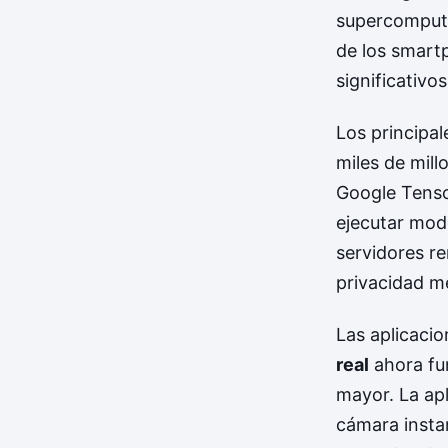
supercomputa
de los smart
significativos
Los principa
miles de mill
Google Tenso
ejecutar mode
servidores r
privacidad m
Las aplicacio
real
ahora fu
mayor. La apl
cámara insta