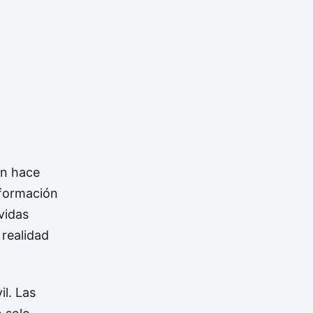
ón hace
sformación
vidas
 realidad
il. Las