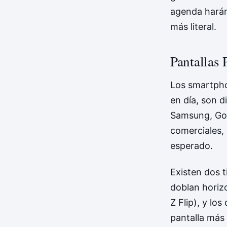
agenda harán
más literal.
Pantallas 
Los smartpho
en día, son d
Samsung, Goo
comerciales,
esperado.
Existen dos t
doblan horiz
Z Flip), y los
pantalla más