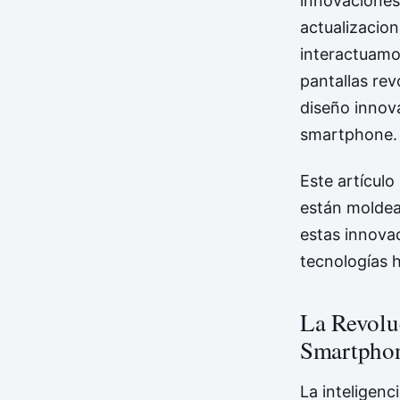
innovaciones
actualizacio
interactuamos
pantallas rev
diseño innov
smartphone.
Este artícul
están moldea
estas innova
tecnologías 
La Revoluc
Smartpho
La inteligenci