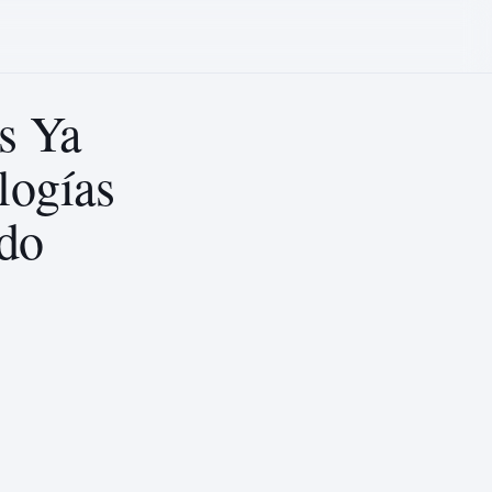
s Ya
logías
do