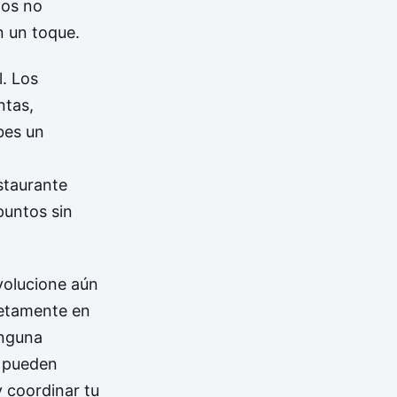
tos no
n un toque.
. Los
ntas,
bes un
staurante
puntos sin
volucione aún
letamente en
inguna
e pueden
 coordinar tu