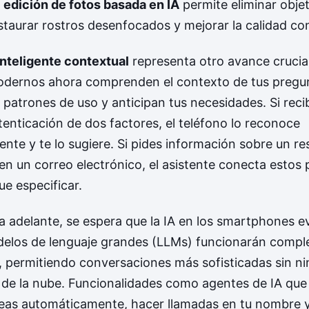
a
edición de fotos basada en IA
permite eliminar obje
staurar rostros desenfocados y mejorar la calidad co
inteligente contextual
representa otro avance crucial
odernos ahora comprenden el contexto de tus pregu
patrones de uso y anticipan tus necesidades. Si reci
enticación de dos factores, el teléfono lo reconoce
te y te lo sugiere. Si pides información sobre un re
n un correo electrónico, el asistente conecta estos 
e especificar.
a adelante, se espera que la IA en los smartphones e
elos de lenguaje grandes (LLMs) funcionarán comp
o, permitiendo conversaciones más sofisticadas sin n
de la nube. Funcionalidades como agentes de IA qu
reas automáticamente, hacer llamadas en tu nombre y